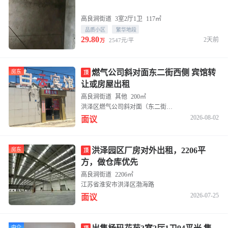
高良涧街道
3室2厅1卫
117㎡
品质小区
繁华地段
29.80
2天前
2547元/平
万
燃气公司斜对面东二街西侧 宾馆转
房东
顶
让或房屋出租
高良涧街道
其他
200㎡
洪泽区燃气公司斜对面（东二街西侧）
2026-08-02
面议
洪泽园区厂房对外出租，2206平
房东
顶
方，做仓库优先
高良涧街道
2206㎡
江苏省淮安市洪泽区渤海路
2026-07-25
面议
中介