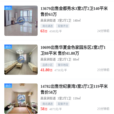
13679出售金都秀水3室2厅2卫140平米
中介
售价63万
高良涧街道
3室2厅2卫
140㎡
南北通透
配套齐全
63
24分钟前
4500元/平
万
10699出售华夏金色家园东区2室2厅1
中介
卫88平米 售价41.80万
高良涧街道
2室2厅1卫
88㎡
品质小区
繁华地段
41.80
25分钟前
4750元/平
万
14782出售世纪景湾3室2厅2卫119平米
中介
售价58万
高良涧街道
3室2厅2卫
119㎡
南北通透
配套齐全
58
25分钟前
4873元/平
万