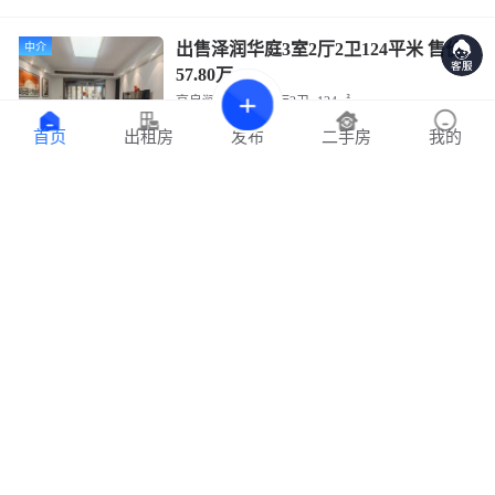
出售泽润华庭3室2厅2卫124平米 售价
中介
57.80万
高良涧街道
3室2厅2卫
124㎡
品质小区
繁华地段
发布
首页
出租房
二手房
我的
57.80
30分钟前
4661元/平
万
出售海棠晴园3室2厅2卫136平米 售价
中介
65万
高良涧街道
3室2厅2卫
136㎡
品质小区
繁华地段
66
30分钟前
4852元/平
万
08517出售东二街教师公寓3室2厅2卫
中介
115平米 售价31.80万
高良涧街道
3室2厅2卫
115㎡
南北通透
配套齐全
31.80
32分钟前
2765元/平
万