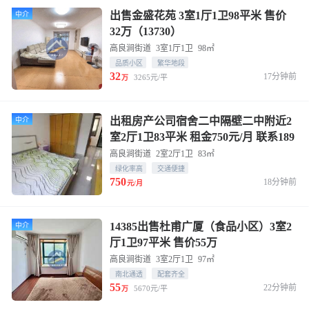
出售金盛花苑 3室1厅1卫98平米 售价
中介
32万（13730）
高良涧街道
3室1厅1卫
98㎡
品质小区
繁华地段
32
17分钟前
3265元/平
万
出租房产公司宿舍二中隔壁二中附近2
中介
室2厅1卫83平米 租金750元/月 联系189
3655 7861
高良涧街道
2室2厅1卫
83㎡
绿化率高
交通便捷
750
18分钟前
元/月
14385出售杜甫广厦（食品小区）3室2
中介
厅1卫97平米 售价55万
高良涧街道
3室2厅1卫
97㎡
南北通透
配套齐全
55
22分钟前
5670元/平
万