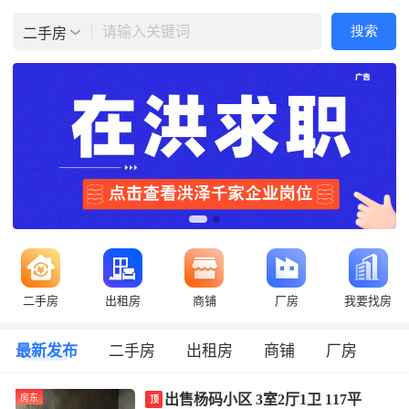
请输入关键词
搜索
二手房
二手房
出租房
商铺
厂房
我要找房
最新发布
二手房
出租房
商铺
厂房
出售杨码小区 3室2厅1卫 117平
房东
顶