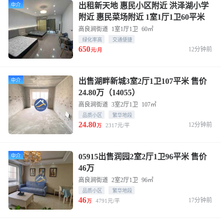
出租新天地 惠民小区附近 洪泽湖小学
中介
附近 惠民菜场附近 1室1厅1卫60平米
租金650元/月 可以短租 联系189 3655
高良涧街道
1室1厅1卫
60㎡
7861
绿化率高
交通便捷
650
12分钟前
元/月
出售湖畔新城3室2厅1卫107平米 售价
中介
24.80万（14055）
高良涧街道
3室2厅1卫
107㎡
品质小区
繁华地段
24.80
12分钟前
2317元/平
万
05915出售润园2室2厅1卫96平米 售价
中介
46万
高良涧街道
2室2厅1卫
96㎡
品质小区
繁华地段
46
17分钟前
4791元/平
万