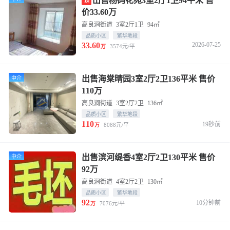
出售杨码花苑3室2厅1卫94平米 售
顶
价33.60万
高良涧街道
3室2厅1卫
94㎡
品质小区
繁华地段
33.60
2026-07-25
3574元/平
万
出售海棠晴园3室2厅2卫136平米 售价
中介
110万
高良涧街道
3室2厅2卫
136㎡
品质小区
繁华地段
110
19秒前
8088元/平
万
出售滨河缇香4室2厅2卫130平米 售价
中介
92万
高良涧街道
4室2厅2卫
130㎡
品质小区
繁华地段
92
10分钟前
7076元/平
万