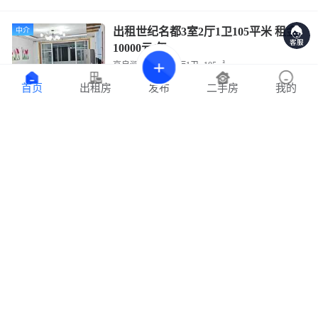
出租世纪名都3室2厅1卫105平米 租金
中介
10000元/年
高良涧街道
3室2厅1卫
105㎡
洪泽区东三街
发布
首页
出租房
二手房
我的
10000
3小时前
元/年
黄金楼层出售湖畔新城3室2厅1卫108
中介
平米 售价39.50万
高良涧街道
3室2厅1卫
108㎡
洪泽区高良涧街道328省道东200米湖光名都
39.50
3小时前
3657元/平
万
出售碧桂园江山府3室2厅2卫105平米
中介
售价46万
高良涧街道
3室2厅2卫
105㎡
江苏省淮安市洪泽区南海路与益寿路交叉口正西方向330米左右
46
3小时前
4380元/平
万