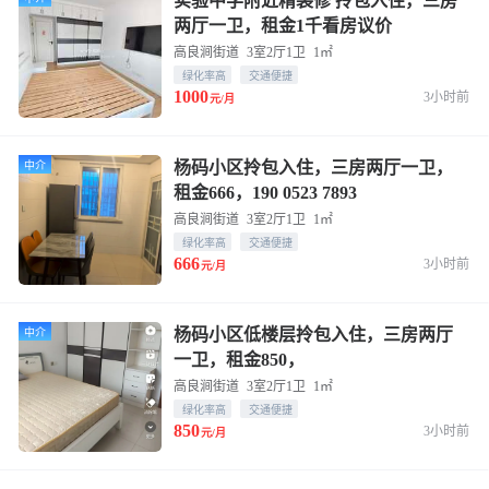
实验中学附近精装修 拎包入住，三房
两厅一卫，租金1千看房议价
高良涧街道
3室2厅1卫
1㎡
绿化率高
交通便捷
1000
3小时前
元/月
杨码小区拎包入住，三房两厅一卫，
中介
租金666，190 0523 7893
高良涧街道
3室2厅1卫
1㎡
绿化率高
交通便捷
666
3小时前
元/月
杨码小区低楼层拎包入住，三房两厅
中介
一卫，租金850，
高良涧街道
3室2厅1卫
1㎡
绿化率高
交通便捷
850
3小时前
元/月