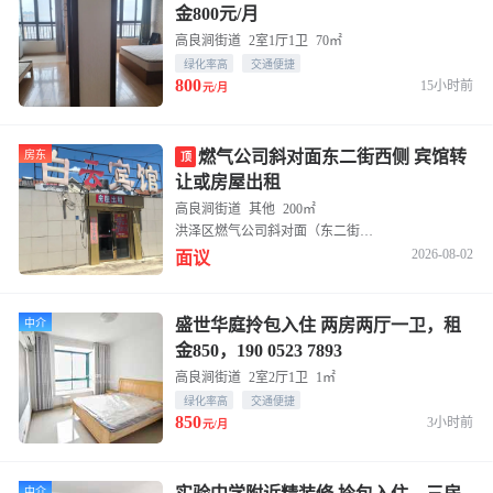
金800元/月
高良涧街道
2室1厅1卫
70㎡
绿化率高
交通便捷
800
15小时前
元/月
燃气公司斜对面东二街西侧 宾馆转
房东
顶
让或房屋出租
高良涧街道
其他
200㎡
洪泽区燃气公司斜对面（东二街西侧）
2026-08-02
面议
盛世华庭拎包入住 两房两厅一卫，租
中介
金850，190 0523 7893
高良涧街道
2室2厅1卫
1㎡
绿化率高
交通便捷
850
3小时前
元/月
中介