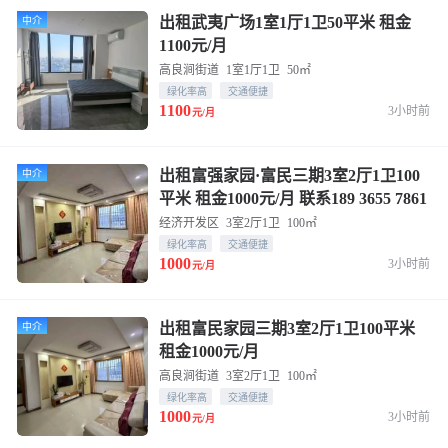
出租武夷广场1室1厅1卫50平米 租金
中介
1100元/月
高良涧街道
1室1厅1卫
50㎡
绿化率高
交通便捷
1100
3小时前
元/月
出租富强家园·富民三期3室2厅1卫100
中介
平米 租金1000元/月 联系189 3655 7861
经济开发区
3室2厅1卫
100㎡
绿化率高
交通便捷
1000
3小时前
元/月
出租富民家园三期3室2厅1卫100平米
中介
租金1000元/月
高良涧街道
3室2厅1卫
100㎡
绿化率高
交通便捷
1000
3小时前
元/月