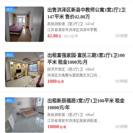
出售洪泽区新县中教师公寓3室2厅2卫
中介
147平米 售价42.80万
高良涧街道
3室2厅2卫
147㎡
江苏省淮安市洪泽区洪泽中学教师公寓西南50米(洪泽湖大道南)
42.80
3小时前
2911元/平
万
出租富强家园·富民三期3室2厅1卫100
中介
平米 租金1000元/月
经济开发区
3室2厅1卫
100㎡
洪泽区大禹路与富民路交叉口向南约100米
1000
3小时前
元/月
出租新辰福居3室2厅1卫100平米 租金
中介
10000元/年
高良涧街道
3室2厅1卫
100㎡
江苏省淮安市洪泽区高良涧街道东八道51-52号
10000
3小时前
元/年