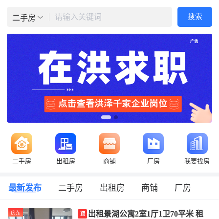
请输入关键词
搜索
二手房
二手房
出租房
商铺
厂房
我要找房
最新发布
二手房
出租房
商铺
厂房
出租景湖公寓2室1厅1卫70平米 租
房东
顶