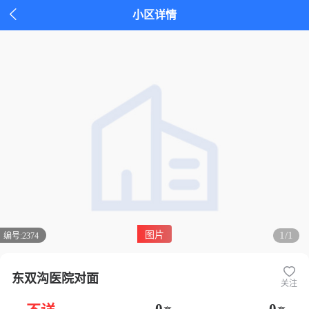

小区详情
图片
1/1
编号:
2374
东双沟医院对面
关注
0
0