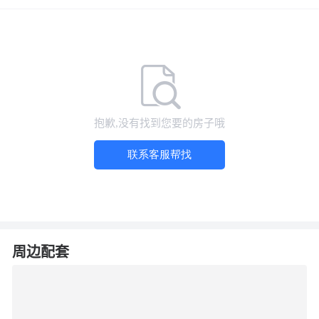
物业公司
暂无更新
物业费
暂无更新
建筑类型
暂无更新
小区地址
江苏省淮安市洪泽区东双沟镇市场路2号
抱歉,没有找到您要的房子哦
联系客服帮找
周边配套