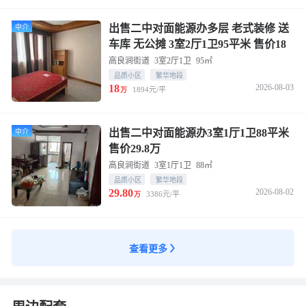
物业公司
暂无更新
出售二中对面能源办多层 老式装修 送
中介
物业费
暂无更新
车库 无公摊 3室2厅1卫95平米 售价18
万
高良涧街道
3室2厅1卫
95㎡
建筑类型
暂无更新
品质小区
繁华地段
小区地址
洪泽96路
18
2026-08-03
1894元/平
万
出售二中对面能源办3室1厅1卫88平米
中介
售价29.8万
高良涧街道
3室1厅1卫
88㎡
品质小区
繁华地段
29.80
2026-08-02
3386元/平
万
查看更多