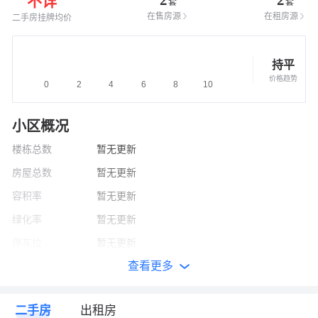
不详
套
套
在售房源
在租房源
二手房挂牌均价
持平
价格趋势
小区概况
楼栋总数
暂无更新
房屋总数
暂无更新
容积率
暂无更新
绿化率
暂无更新
停车位
暂无更新
查看更多
建筑面积
暂无更新
开发商
暂无更新
二手房
出租房
竣工时间
暂无更新