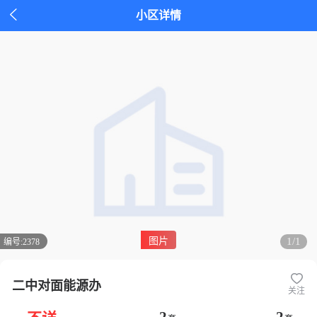

小区详情
图片
1/1
编号:
2378
二中对面能源办
关注
2
2