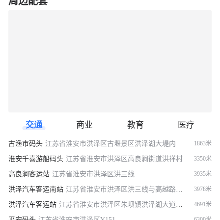
周边配套
交通
商业
教育
医疗
古渔市码头
江苏省淮安市洪泽区古堰景区洪泽湖大堤内
1863米
淮安千喜游船码头
江苏省淮安市洪泽区高良涧街道洪祥村
3350米
高良涧客运站
江苏省淮安市洪泽区洪三线
3935米
洪泽汽车客运南站
江苏省淮安市洪泽区洪三线与高越路交叉口正北方向160米左右
3978米
洪泽汽车客运站
江苏省淮安市洪泽区朱坝镇洪泽湖大道122号
4691米
平安码头
江苏省淮安市洪泽区Y151
6300米