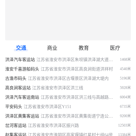
交通
商业
教育
医疗
洪泽汽车客运站
江苏省淮安市洪泽区朱坝镇洪泽湖大道122号
1468米
淮安千喜游船码头
江苏省淮安市洪泽区高良涧街道洪祥村
4540米
古渔市码头
江苏省淮安市洪泽区古堰景区洪泽湖大堤内
5196米
高良涧客运站
江苏省淮安市洪泽区洪三线
5928米
洪泽汽车客运南站
江苏省淮安市洪泽区洪三线与高越路交叉口正北方向160米左右
6004米
平安码头
江苏省淮安市洪泽区Y151
6735米
洪泽区黄集客运站
江苏省淮安市洪泽区黄集街道宁连公路与黄河路交叉路口往东南约60米
9200米
岔河客运站
江苏省淮安市洪泽区振兴路
12503米
赵集客运站
江苏省淮安市淮阴区高家堰镇红星村七组64号
13384米