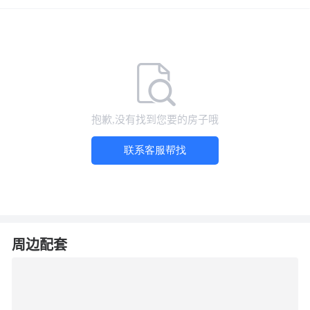
物业公司
暂无更新
物业费
暂无更新
建筑类型
暂无更新
江苏省淮安市洪泽区东十一街大湖娃幼儿园东北侧
小区地址
约50米
抱歉,没有找到您要的房子哦
联系客服帮找
周边配套