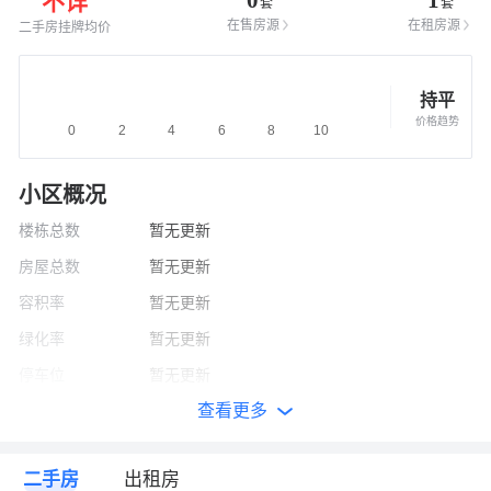
不详
套
套
在售房源
在租房源
二手房挂牌均价
持平
价格趋势
小区概况
楼栋总数
暂无更新
房屋总数
暂无更新
容积率
暂无更新
绿化率
暂无更新
停车位
暂无更新
查看更多
建筑面积
暂无更新
开发商
暂无更新
二手房
出租房
竣工时间
暂无更新