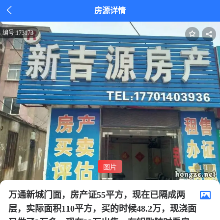

房源详情
编号:
173173
图片
1/1
万通新城门面，房产证55平方，现在已隔成两
层，实际面积110平方，买的时候48.2万，现浇面