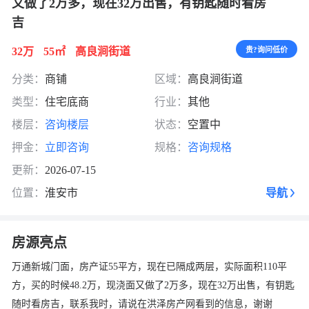
又做了2万多，现在32万出售，有钥匙随时看房
吉
32万
55㎡
高良涧街道
贵?询问低价
分类：
商铺
区域：
高良涧街道
类型：
住宅底商
行业：
其他
楼层：
咨询楼层
状态：
空置中
押金：
立即咨询
规格：
咨询规格
更新：
2026-07-15
位置：
淮安市
导航
房源亮点
万通新城门面，房产证55平方，现在已隔成两层，实际面积110平
方，买的时候48.2万，现浇面又做了2万多，现在32万出售，有钥匙
随时看房吉，联系我时，请说在洪泽房产网看到的信息，谢谢
换一张
长按图片保存