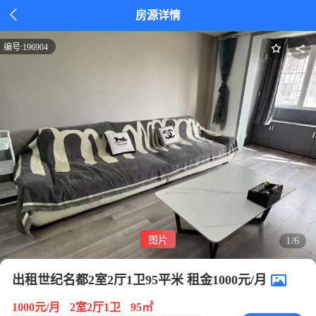

房源详情
编号:
196904
图片
1/6
出租世纪名都2室2厅1卫95平米 租金1000元/月
1000元/月
2室2厅1卫
95㎡