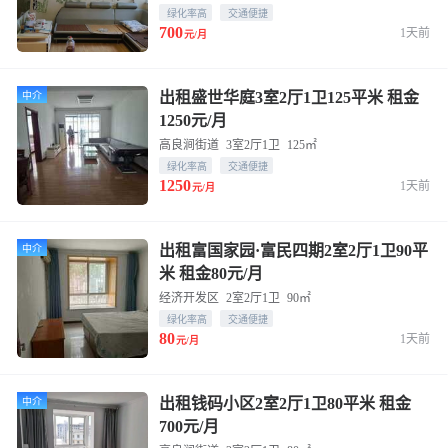
绿化率高
交通便捷
700
1天前
元/月
出租盛世华庭3室2厅1卫125平米 租金
中介
1250元/月
高良涧街道
3室2厅1卫
125㎡
绿化率高
交通便捷
1250
1天前
元/月
出租富国家园·富民四期2室2厅1卫90平
中介
米 租金80元/月
经济开发区
2室2厅1卫
90㎡
绿化率高
交通便捷
80
1天前
元/月
出租钱码小区2室2厅1卫80平米 租金
中介
700元/月