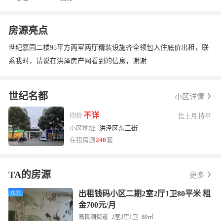
房源亮点
世纪嘉园二楼95平方两室两厅精装设施齐全领包入住底价出租，联
系我时，请说在洪泽房产网看到的信息，谢谢
世纪名都
小区详情
不详
均价
比上月
持平
换一张
长按图片保存
小区地址
洪泽区东三街
在租房源
240
套
TA的房源
更多
出租钱码小区二期2室2厅1卫80平米 租
中介
金700元/月
高良涧街道
2室2厅1卫
80㎡