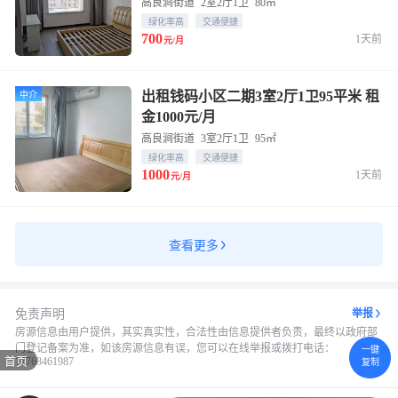
高良涧街道
2室2厅1卫
80㎡
绿化率高
交通便捷
700
1天前
元/月
出租钱码小区二期3室2厅1卫95平米 租
中介
金1000元/月
高良涧街道
3室2厅1卫
95㎡
绿化率高
交通便捷
1000
1天前
元/月
查看更多
免责声明
举报
房源信息由用户提供，其实真实性，合法性由信息提供者负责，最终以政府部
门登记备案为准，如该房源信息有误，您可以在线举报或拨打电话：
一键
首页
17768461987
复制