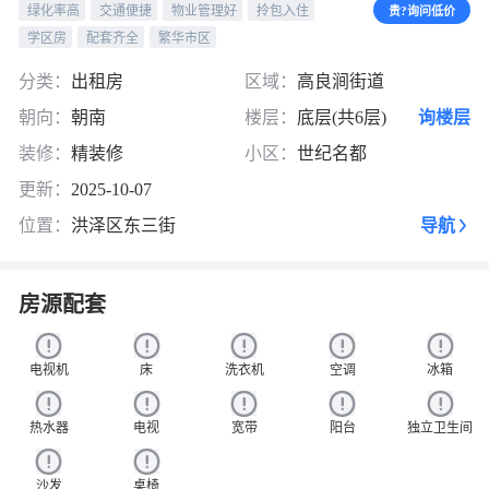
绿化率高
交通便捷
物业管理好
拎包入住
贵?询问低价
学区房
配套齐全
繁华市区
分类：
出租房
区域：
高良涧街道
朝向：
朝南
楼层：
底层(共6层)
询楼层
装修：
精装修
小区：
世纪名都
更新：
2025-10-07
位置：
洪泽区东三街
导航
房源配套
电视机
床
洗衣机
空调
冰箱
热水器
电视
宽带
阳台
独立卫生间
沙发
桌椅