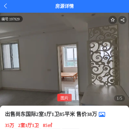

房源详情
编号:
197929
图片
1/5
出售尚东国际2室1厅1卫85平米 售价38万
35万
2室1厅1卫
85㎡