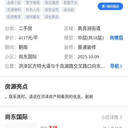
品质小区
繁华地段
南北通透
配套齐全
贵?询问低价
交通便利
拎包入住
高安全性
采光好
优质教育
随时看房
绿化率高
分类：
二手房
区域：
高良涧街道
单价：
4117元/平
楼层：
中层(共18层)
询楼层
换一张
长按图片保存
朝向：
朝南
装修：
普通装修
小区：
尚东国际
更新：
2025-10-09
位置：
洪泽区方特大道与千岛湖路交叉路口向东80米
导航
房源亮点
，联系我时，请说在洪泽房产网看到的信息，谢谢
尚东国际
小区详情