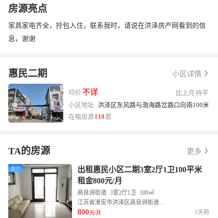
房源亮点
家具家电齐全，拎包入住，联系我时，请说在洪泽房产网看到的信
息，谢谢
惠民二期
小区详情
不详
均价
比上月
持平
小区地址
洪泽区东风路与渤海路岔路口向南100米
换一张
长按图片保存
在租房源
118
套
TA的房源
更多
出租惠民小区二期3室2厅1卫100平米
中介
租金800元/月
高良涧街道
3室2厅1卫
100㎡
江苏省淮安市洪泽区高良涧街道东风路与幸福大道交叉路口往东南约260米惠民家园西区
800
1天前
元/月