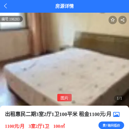

房源详情
编号:
198283
图片
1/1
出租惠民二期3室2厅1卫100平米 租金1100元/月
1100元/月
3室2厅1卫
100㎡
贵?询问低价