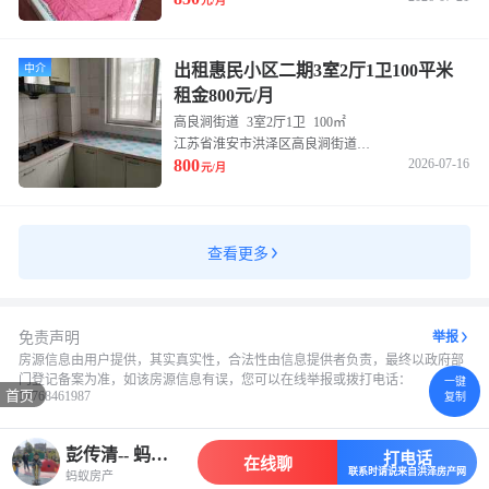
元/月
出租惠民小区二期3室2厅1卫100平米
中介
租金800元/月
高良涧街道
3室2厅1卫
100㎡
江苏省淮安市洪泽区高良涧街道东风路与幸福大道交叉路口往东南约260米惠民家园西区
800
2026-07-16
元/月
查看更多
免责声明
举报
房源信息由用户提供，其实真实性，合法性由信息提供者负责，最终以政府部
门登记备案为准，如该房源信息有误，您可以在线举报或拨打电话：
一键
首页
17768461987
复制
彭传清-- 蚂蚁房产
打电话
在线聊
联系时请说来自洪泽房产网
蚂蚁房产