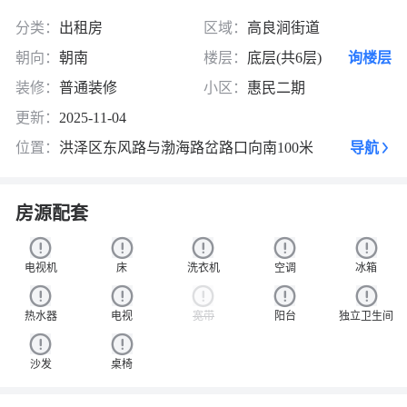
分类：
出租房
区域：
高良涧街道
朝向：
朝南
楼层：
底层(共6层)
询楼层
装修：
普通装修
小区：
惠民二期
更新：
2025-11-04
位置：
洪泽区东风路与渤海路岔路口向南100米
导航
房源配套
电视机
床
洗衣机
空调
冰箱
热水器
电视
宽带
阳台
独立卫生间
沙发
桌椅