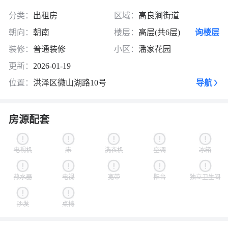
分类：
出租房
区域：
高良涧街道
朝向：
朝南
楼层：
高层(共6层)
询楼层
装修：
普通装修
小区：
潘家花园
更新：
2026-01-19
位置：
洪泽区微山湖路10号
导航
房源配套
电视机
床
洗衣机
空调
冰箱
热水器
电视
宽带
阳台
独立卫生间
沙发
桌椅