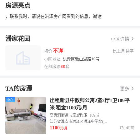
房源亮点
，联系我时，请说在洪泽房产网看到的信息，谢谢
潘家花园
小区详情
不详
均价
比上月
持平
小区地址
洪泽区微山湖路10号
在租房源
88
套
换一张
长按图片保存
TA的房源
更多
出租新县中教师公寓2室2厅1卫109平
中介
米 租金1100元/月
高良涧街道
2室2厅1卫
109㎡
江苏省淮安市洪泽区洪泽中学北(洪泽湖大道南)
1100
17小时前
元/月