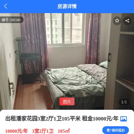

房源详情
编号:
200340
图片
1/1
出租潘家花园3室2厅1卫105平米 租金10000元/年
10000元/年
3室2厅1卫
105㎡
贵?询问低价