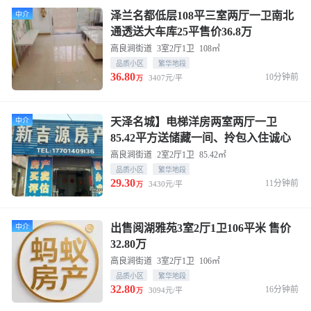
泽兰名都低层108平三室两厅一卫南北
中介
通透送大车库25平售价36.8万
高良涧街道
3室2厅1卫
108㎡
品质小区
繁华地段
36.80
10分钟前
3407元/平
万
天泽名城】电梯洋房两室两厅一卫
中介
85.42平方送储藏一间、拎包入住诚心
诚意出售29.2万
高良涧街道
2室2厅1卫
85.42㎡
品质小区
繁华地段
29.30
11分钟前
3430元/平
万
出售阅湖雅苑3室2厅1卫106平米 售价
中介
32.80万
高良涧街道
3室2厅1卫
106㎡
品质小区
繁华地段
32.80
16分钟前
3094元/平
万