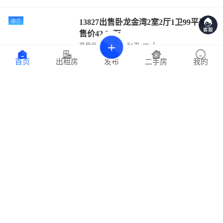
13827出售卧龙金湾2室2厅1卫99平米
中介
售价42.80万
高良涧街道
2室2厅1卫
99㎡
品质小区
繁华地段
发布
首页
出租房
二手房
我的
42.80
21分钟前
4323元/平
万
碧桂园江山府，142平，中层，硬装，
中介
4室2厅2卫，71.8万包过户
高良涧街道
4室2厅0卫
142㎡
江苏省淮安市洪泽区南海路与益寿路交叉口正西方向330米左右
71.80
23分钟前
5056元/平
万
出售滨河缇香4室2厅2卫131平米 售价
中介
73.80万
高良涧街道
4室2厅2卫
131㎡
品质小区
繁华地段
73.80
23分钟前
5633元/平
万