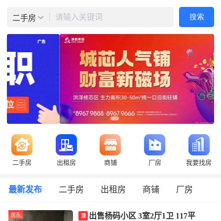
请输入关键词
搜索
二手房
二手房
出租房
商铺
厂房
我要找房
最新发布
二手房
出租房
商铺
厂房
出售杨码小区 3室2厅1卫 117平
房东
顶