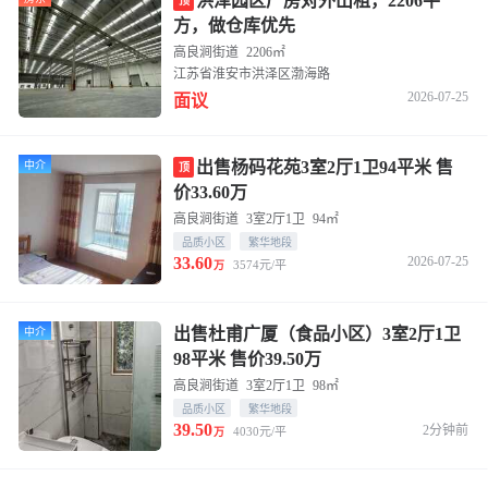
洪泽园区厂房对外出租，2206平
顶
方，做仓库优先
高良涧街道
2206㎡
江苏省淮安市洪泽区渤海路
2026-07-25
面议
出售杨码花苑3室2厅1卫94平米 售
中介
顶
价33.60万
高良涧街道
3室2厅1卫
94㎡
品质小区
繁华地段
33.60
2026-07-25
3574元/平
万
出售杜甫广厦（食品小区）3室2厅1卫
中介
98平米 售价39.50万
高良涧街道
3室2厅1卫
98㎡
品质小区
繁华地段
39.50
2分钟前
4030元/平
万