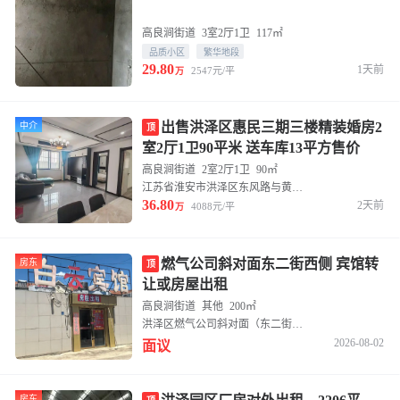
高良涧街道
3室2厅1卫
117㎡
品质小区
繁华地段
29.80
1天前
2547元/平
万
出售洪泽区惠民三期三楼精装婚房2
中介
顶
室2厅1卫90平米 送车库13平方售价
36.8万
高良涧街道
2室2厅1卫
90㎡
江苏省淮安市洪泽区东风路与黄海路交叉口西南方向300米左右
36.80
2天前
4088元/平
万
燃气公司斜对面东二街西侧 宾馆转
房东
顶
让或房屋出租
高良涧街道
其他
200㎡
洪泽区燃气公司斜对面（东二街西侧）
2026-08-02
面议
房东