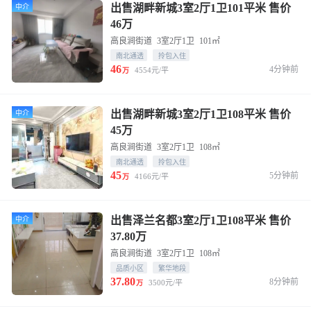
出售湖畔新城3室2厅1卫101平米 售价
中介
46万
高良涧街道
3室2厅1卫
101㎡
南北通透
拎包入住
46
4分钟前
4554元/平
万
出售湖畔新城3室2厅1卫108平米 售价
中介
45万
高良涧街道
3室2厅1卫
108㎡
南北通透
拎包入住
45
5分钟前
4166元/平
万
出售泽兰名都3室2厅1卫108平米 售价
中介
37.80万
高良涧街道
3室2厅1卫
108㎡
品质小区
繁华地段
37.80
8分钟前
3500元/平
万