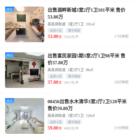
出售湖畔新城3室2厅1卫101平米 售价
中介
53.80万
高良涧街道
3室2厅1卫
101㎡
品质小区
繁华地段
53.80
17分钟前
5326元/平
万
出售富民家园5期3室2厅1卫98平米 售
中介
价37.80万
高良涧街道
3室2厅1卫
98㎡
品质小区
繁华地段
37.80
18分钟前
3857元/平
万
08456出售水木清华3室2厅2卫120平米
中介
售价59.80万
高良涧街道
3室2厅2卫
120㎡
品质小区
繁华地段
59.80
21分钟前
4983元/平
万